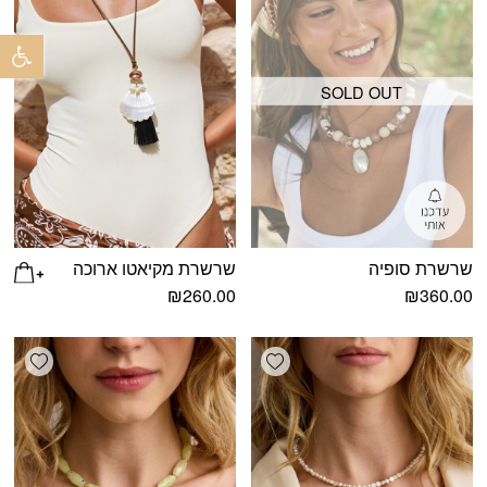
פתח 
SOLD OUT
שרשרת סופיה
שרשרת מקיאטו ארוכה
₪
260.00
₪
360.00
shlist
Add wishlist