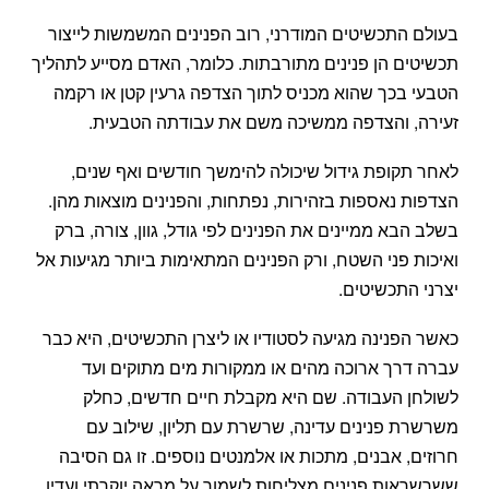
בעולם התכשיטים המודרני, רוב הפנינים המשמשות לייצור
תכשיטים הן פנינים מתורבתות. כלומר, האדם מסייע לתהליך
הטבעי בכך שהוא מכניס לתוך הצדפה גרעין קטן או רקמה
זעירה, והצדפה ממשיכה משם את עבודתה הטבעית.
לאחר תקופת גידול שיכולה להימשך חודשים ואף שנים,
הצדפות נאספות בזהירות, נפתחות, והפנינים מוצאות מהן.
בשלב הבא ממיינים את הפנינים לפי גודל, גוון, צורה, ברק
ואיכות פני השטח, ורק הפנינים המתאימות ביותר מגיעות אל
יצרני התכשיטים.
כאשר הפנינה מגיעה לסטודיו או ליצרן התכשיטים, היא כבר
עברה דרך ארוכה מהים או ממקורות מים מתוקים ועד
לשולחן העבודה. שם היא מקבלת חיים חדשים, כחלק
משרשרת פנינים עדינה, שרשרת עם תליון, שילוב עם
חרוזים, אבנים, מתכות או אלמנטים נוספים. זו גם הסיבה
ששרשראות פנינים מצליחות לשמור על מראה יוקרתי ועדין