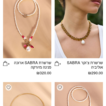
שרשרת צ’וקר SABRA
שרשרת SABRA ארוכה
אוליביה
פנינה מיורקה
₪
320.00
₪
290.00
shlist
Add wishlist