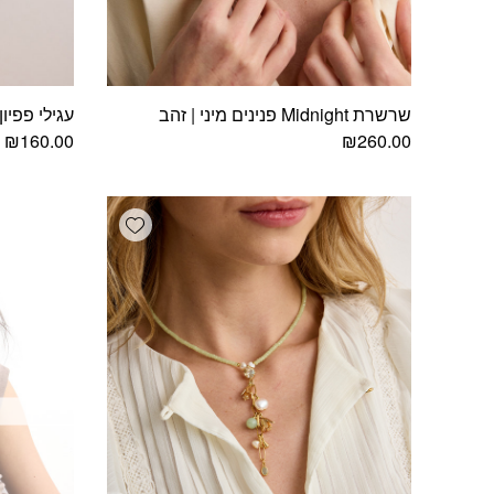
שרשרת Midnight פנינים מיני | זהב
עגילי פפיון
₪
160.00
₪
260.00
Add wishlist