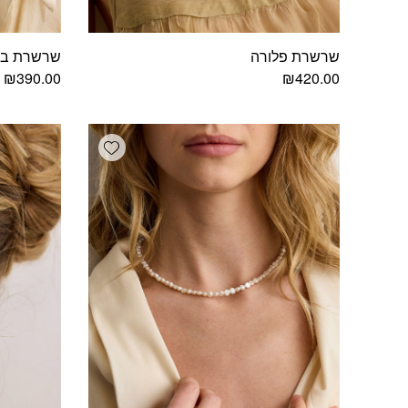
שרשרת פלורה
שרשרת ביא
₪
390.00
₪
420.00
Add wishlist