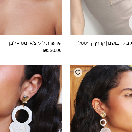
וקון בושם | קוורץ קריסטל
שרשרת לילי צ’ארמס – לבן
₪
320.00
Add wishlist