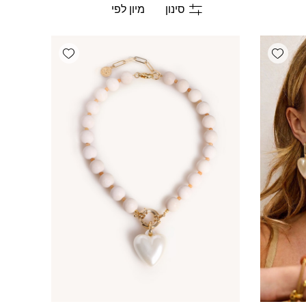
סינון
Add wishlist
Add wishlist