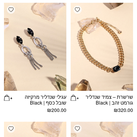
shlist
Add wishlist
שרשרת – צמיד שנדליר
עגילי שנדליר מרקיזה
גורמט זהב | Black
שובל כסף | Black
₪
200.00
₪
320.00
shlist
Add wishlist