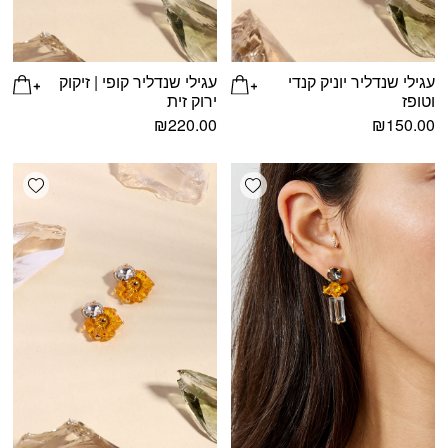
עגילי שנדליר יוניק קנדי
עגילי שנדליר קופי | זיקוק
וטופז
ירוק זית
₪
220.00
₪
150.00
shlist
Add wishlist