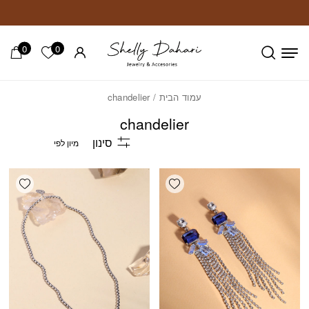
חזרה למעלה
Skip to Conten
0
0
הרשימה ש
עמוד הבית
/ chandelier
chandelier
סינון
shlist
Add wishlist