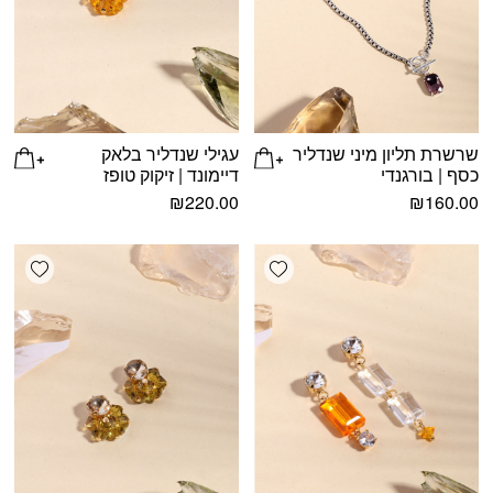
שרשרת תליון מיני שנדליר
עגילי שנדליר בלאק
כסף | בורגנדי
דיימונד | זיקוק טופז
₪
220.00
₪
160.00
shlist
Add wishlist