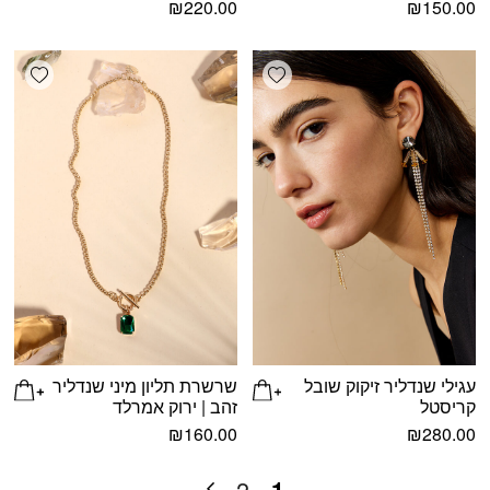
₪
220.00
₪
150.00
shlist
Add wishlist
עגילי שנדליר זיקוק שובל
שרשרת תליון מיני שנדליר
קריסטל
זהב | ירוק אמרלד
₪
160.00
₪
280.00
1
2