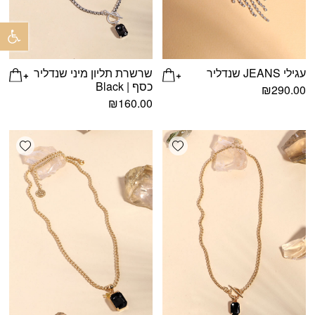
פתח 
עגילי JEANS שנדליר
שרשרת תליון מיני שנדליר
כסף | Black
₪
290.00
₪
160.00
shlist
Add wishlist