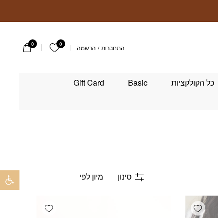
0
0
הרשימה שלי
התחברות
/
הרשמה
כל הקולקציות
Basic
Gift Card
פתח 
סינון
Add wishlist
Add wishlist