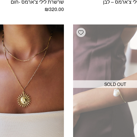
י צ’ארמס – לבן
שרשרת לילי צ’ארמס -חום
₪
320.00
Add wishlist
SOLD OUT