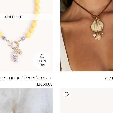
SOLD OUT
יבה
שרשרת לימונצ’לו | מהדורה מיו
₪
360.00
Add wishlist