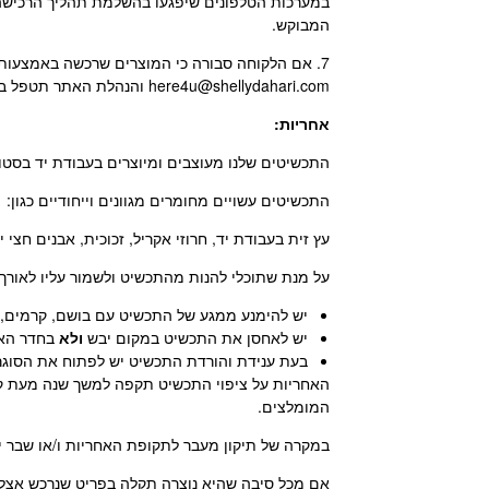
במערכות הטלפונים שיפגעו בהשלמת תהליך הרכישה 
המבוקש.
here4u@shellydahari.com והנהלת האתר תטפל בפנייה מוקדם ככל שניתן.
אחריות:
התכשיטים שלנו מעוצבים ומיוצרים בעבודת יד בסטודי
התכשיטים עשויים מחומרים מגוונים וייחודיים כגון:
עץ זית בעבודת יד, חרוזי אקריל, זכוכית, אבנים חצי יק
על מנת שתוכלי להנות מהתכשיט ולשמור עליו לאורך
יש להימנע ממגע של התכשיט עם בושם, קרמים, חו
יש לאחסן את התכשיט במקום יבש
ולא
בחדר האמ
בעת ענידת והורדת התכשיט יש לפתוח את הסוגר
המומלצים.
במקרה של תיקון מעבר לתקופת האחריות ו/או שבר יה
אם מכל סיבה שהיא נוצרה תקלה בפריט שנרכש אצלנו יש ליצור איתנו קשר טלפוני ב