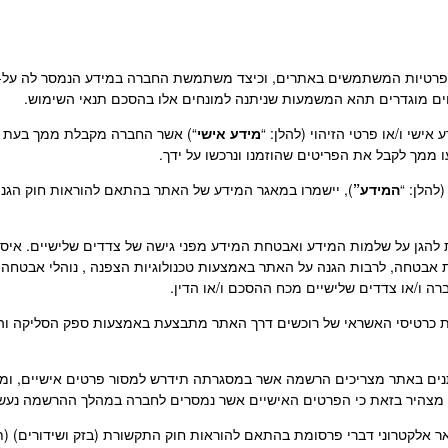
 לפרטיות המשתמשים באתרים, וכיצד משתמשת החברה במידע הנמסר לה על-
ים מוגדרים תהא המשמעות שניתנה למונחים אלו בהסכם תנאי השימוש.
מידע אישי
“) אשר החברה מקבלת ממך בעת הה
ו ממך לקבל את הפריטים שהוזמנו ונרכשו על ידך.
המידע”
 להגן על שלמות המידע ואבטחת המידע מפני גישה של צדדים שלישיים. איסו
בטחה, לרבות הגנה על האתר באמצעות טכנולוגיות הצפנה , נוהלי אבטחה וא
ברה ו/או צדדים שלישיים מכח ההסכם ו/או הדין.
יקת כרטיסי האשראי של רוכשים דרך האתר מתבצעת באמצעות ספק הסליקה וה
יתנים באתר מצריכים הרשמה אשר במסגרתה תידרש למסור פרטים אישיים, ומבל
נך מצהיר בזאת כי הפרטים האישיים אשר נמסרים לחברה במהלך ההרשמה נעש