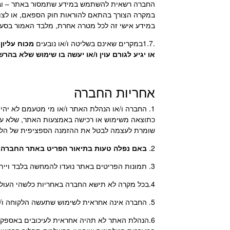
החברה רשאית להשתמש במידע שתמסור באתר – ובמי
במקרה הצורך בהתאם להוראות חוק הספאם, או לצור
במידע אישי זה לכל מטרה אחרת, מלבד האמור בסעיף
.1.7במקרים שאינם בשליטה ו/או נובעים
מכוח עליון,
או יגיע לגורם עוין ו/או יעשה בו שימוש שלא בהר
אחריות החברה
1. החברה ו/או הנהלת האתר ו/או מי מטעמם לא יהיו
כתוצאה משימוש או רכישה באמצעות האתר, שלא על 
שומרת לעצמה לבטל את ההזמנה הספציפית של הלק
2.
באם נפלה טעות בתיאור הפריט באתר החברה, 
3. תמונות הפריטים באתר נועדו להמחשה בלבד וייתכנו הבדלים בין התמונות המוצגות באתר, חלקן או כולן, לבין הפריטים הנמכרים בפועל.
4.בכל מקרה לא תישא החברה באחריות כלשהי העולה על ערך המוצר הנרכש וכן בכל נזק שאינו ישיר ו/או נזק תוצאתי.
5. החברה אינה אחראית לשימוש שתעשה הלקוחה ו/או המזמינה שלא בהתאם להוראות היצרן ו/או החברה.
6.הנהלת האתר לא תהיה אחראית לעיכובים באספקת