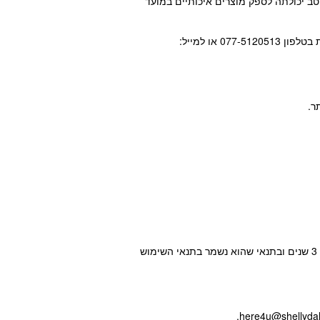
ב יכולתה לספק מוצרים איכותיים במועד
7. אם הלקוחה סבורה כי המוצרים שרכשה באמצעות האתר או השירותים לוקים בפגם כלשהו, היא מוזמנת לפנות לשירות הלקוחות בטלפון 077-5120513 או למייל:
ר.
האחריות על ציפוי התכשיט תקפה למשך שנה מעת קניית התכשיט, מעבר לכך על כל תיקון שלא כולל ציפוי, האחריות תקפה למשך 3 שנים ובתנאי שהוא נשמר בתנאי השימוש