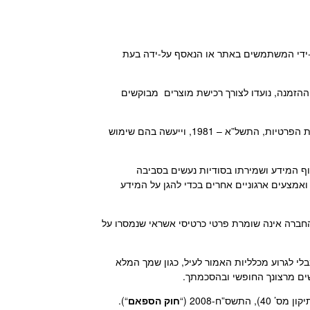
ידי המשתמשים באתר או הנאסף על-ידה בעת
זמנה, נועדו לצורך רכישת מוצרים מבוקשים
), יישמרו במאגר המידע של האתר בהתאם להוראות חוק הגנת הפרטיות, התשל”א – 1981, וייעשה בהם שימוש
ף המידע ושמירתו בסודיות נעשים בסביבה
מצעים ארגוניים אחרים בכדי להגן על המידע
חברה אינה שומרת פרטי כרטיסי אשראי שנמסרו על
י לגרוע מכלליות האמור לעיל, כגון שמך המלא
ים מרצונך החופשי ובהסכמתך.
חוק הספאם
“).