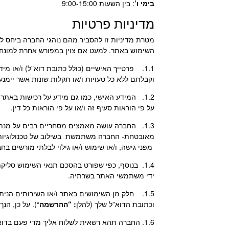
בימי ו’
: בין השעות 9:00-15:00
מדיניות פרטיות
מטרת מדיניות זו להסביר מהם נוהגי החברה ביחס
השימוש באתר. למעט אם צוין במפורש אחרת למונח
1.1. פרטייך האישיים (כולל כתובת דוא”ל) ו/או מידע אישי ו/או פרטי הזיהוי (להלן: “
וקבלתם ללא כל טעויות ו/או תקלות שונות אשר יימנע
1.2. המידע האישי, כמו גם מידע על רכישות באתר (להלן: “
על פי הוראות סעיף זה ו/או על פי הוראות כל דין.
1.3. החברה עושה מאמצים מסחריים רבים על מנת
מאובטחת- החברה משתמשת בשילוב של טכנולוגיות א
מפני גישה, ו/או שימוש ו/או גילוי לבלתי מורשים בח
1.4. בנוסף, כפי שפורט בהסכם תנאי השימוש סל
ידי משתמשי האתר בשרתיה.
1.5. חלק מן השימושים באתר ו/או השירותים הנ
וכתובת הדוא”ל שלך (להלן
: “ההרשמה
“). על כן, ה
1.6. החברה תהא רשאית לשלוח אליך מדי פעם בדואר אלקטרוני דברי פרסומת בהתאם להוראות חוק התקשורת (בזק ושידורים) (תיקון מס’ 40), התשס”ח-2008 (“