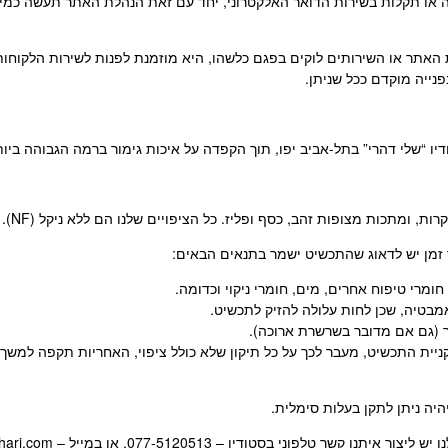
או תקלות בשירות הדואר האלקטרוני, יחד עם זאת הנהלת האתר תעשה כמיט
ו “שלי דהרי” בתל-אביב יפו, תוך הקפדה על איכות גימור ברמה הגבוהה ביות
רות, ומתכות מצופות זהב, כסף ופליז. כל הציפויים שלנו הם ללא ניקל (NF).
 זמן יש לדאוג שהתכשיט ישמר בתנאים הבאים:
מרי טיפוח אחרים, מים, חומרי ניקוי וכדומה.
בטיה, שכן לחות עלולה להזיק לתכשיט.
 (גם אם מדובר בשרשרת ארוכה).
יה ניתן לתקן בעלות סימלית.
סטודיו – 077-5120513, או במייל – here4u@shellydahari.com.