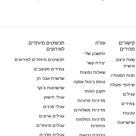
קישורים
עזרה
תכשיטים מיוחדים
מהירים
לאירועים
החשבון שלי
שעת עיצוב
תכשיטים מיוחדים לאירועים
יצירת קשר
אישית
צמידים מעוצבים
שאלות נפוצות
חנות הסטודיו
שרשרת אבני חן
טופס ביטול עסקה
שיתופי פעולה
שרשראות צ’וקר
תקנון האתר
עגילים
עגילי חישוק
מדיניות פרטיות
צמידים
עגילי פנינים
מדיניות משלוחים
טבעות
עגילים ארוכים
מדיניות החלפות
שרשראות
עגילים מיוחדים
והחזרות
עגילים תלויים
הצהרת נגישות