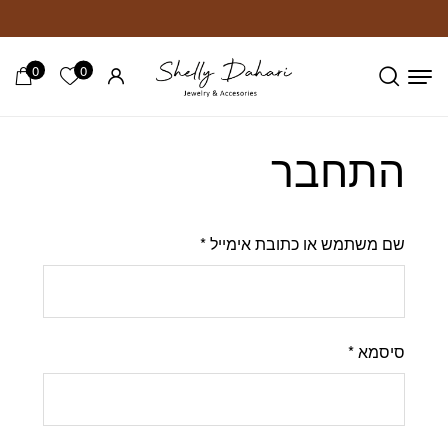
חזרה למעלה
Skip to Conten
0
0
הרשימה ש
התחבר
שם משתמש או כתובת אימייל
*
סיסמא
*