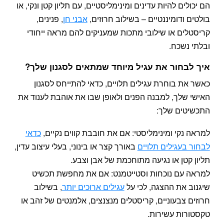
הם יכולים להיות עדינים ומינימליסטיים, עם תליון קטן ונקי, או
בולטים ודומיננטיים – בשילוב חרוזים,
אבני חן
, פנינים,
קריסטלים או שילובי מתכות שמעניקים להם מראה ייחודי
ובלתי נשכח.
איך לבחור את עגיל מיוחד שמתאים לסגנון שלך?
כאשר את בוחרת עגילים תלויים, כדאי להתייחס לסגנון
האישי שלך, למבנה הפנים ולאופן שבו את אוהבת לענוד את
התכשיטים שלך:
למראה נקי ומינימליסטי: אם את חובבת קווים נקיים,
כדאי
לבחור בעגילים תלויים
באורך קצר או בינוני, בעלי עיצוב עדין,
תליון קטן או נגיעה מתוחכמת של אבן וצבע.
למראה עם נוכחות וסטייטמנט: אם את מחפשת תכשיט
שיגנוב את ההצגה, לכי על
עגילים ארוכים יותר
, בשילוב
חרוזים צבעוניים, קריסטלים מנצנצים, אלמנטים של זהב או
טקסטורות עשירות.