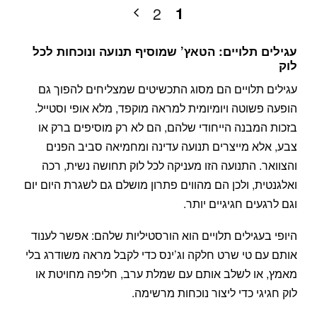
1
2
עגילים תלויים: הטאץ’ שמוסיף תנועה ונוכחות לכל
לוק
עגילים תלויים הם מסוג התכשיטים שמצליחים להפוך גם
הופעה פשוטה ויומיומית למראה מוקפד, מלא אופי וסטייל.
בזכות המבנה הייחודי שלהם, הם לא רק מוסיפים ברק או
צבע, אלא מייצרים תנועה עדינה ומחמיאה סביב הפנים
והצוואר. התנועה הזו מעניקה לכל לוק תחושה נשית, רכה
ואלגנטית, ולכן הם מהווים פתרון מושלם גם לשגרת היום יום
וגם לרגעים חגיגיים יותר.
היופי בעגילים תלויים הוא הורסטיליות שלהם: אפשר לענוד
אותם עם טי שרט חלקה וג’ינס כדי לקבל מראה משודרג בלי
מאמץ, או לשלב אותם עם שמלת ערב, חליפה מחויטת או
לוק חגיגי כדי ליצור נוכחות מרשימה.