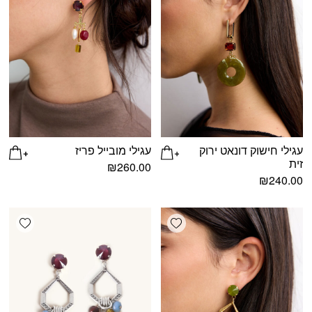
עגילי חישוק דונאט ירוק
עגילי מובייל פריז
זית
₪
260.00
₪
240.00
shlist
Add wishlist