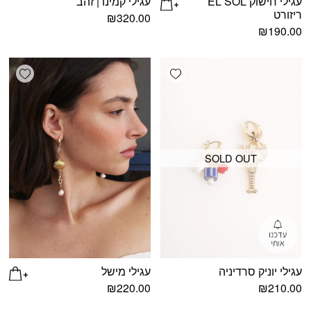
עגילי חישוק EL SOL
עגילי קמינו | זהב
ריזורט
₪
320.00
₪
190.00
shlist
Add wishlist
SOLD OUT
עגילי יוניק סרדיניה
עגילי מישל
₪
220.00
₪
210.00