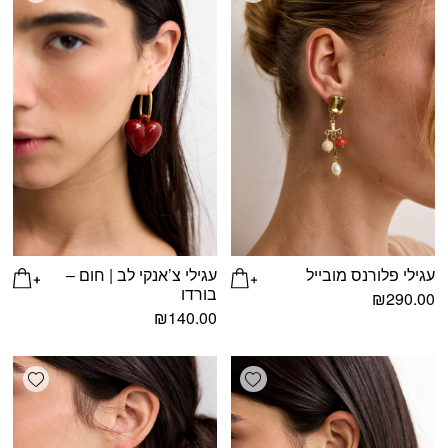
עגילי פלורנס מובייל
עגילי צ’אנקי לב | חום –
בורדו
₪
290.00
₪
140.00
shlist
Add wishlist