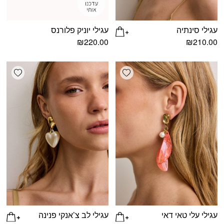
עגילי סינתיה
עגילי יוניק פלורנס
₪
220.00
₪
210.00
shlist
Add wishlist
עגילי עלי טאי דאי
עגילי לב צ’אנקי פנינה