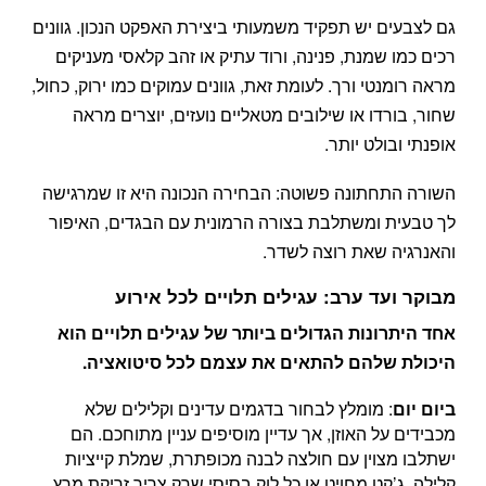
גם לצבעים יש תפקיד משמעותי ביצירת האפקט הנכון. גוונים
רכים כמו שמנת, פנינה, ורוד עתיק או זהב קלאסי מעניקים
מראה רומנטי ורך. לעומת זאת, גוונים עמוקים כמו ירוק, כחול,
שחור, בורדו או שילובים מטאליים נועזים, יוצרים מראה
אופנתי ובולט יותר.
השורה התחתונה פשוטה: הבחירה הנכונה היא זו שמרגישה
לך טבעית ומשתלבת בצורה הרמונית עם הבגדים, האיפור
והאנרגיה שאת רוצה לשדר.
מבוקר ועד ערב: עגילים תלויים לכל אירוע
אחד היתרונות הגדולים ביותר של עגילים תלויים הוא
היכולת שלהם להתאים את עצמם לכל סיטואציה.
ביום יום
: מומלץ לבחור בדגמים עדינים וקלילים שלא
מכבידים על האוזן, אך עדיין מוסיפים עניין מתוחכם. הם
ישתלבו מצוין עם חולצה לבנה מכופתרת, שמלת קייציות
קלילה, ג’קט מחויט או כל לוק בסיסי שרק צריך זריקת מרץ