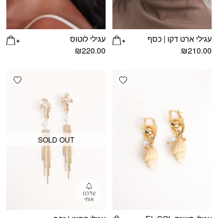
עגילי ארט דקו | כסף
עגילי לוטוס
₪
220.00
₪
210.00
shlist
Add wishlist
SOLD OUT