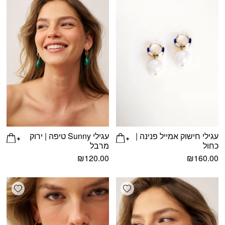
עגילי חישוק אמייל פנינה |
עגילי Sunny טיפה | ירוק
כחול
מרבל
₪
120.00
₪
160.00
shlist
Add wishlist