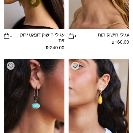
עגילי חישוק תות
עגילי חישוק דונאט ירוק
זית
₪
160.00
₪
240.00
shlist
Add wishlist