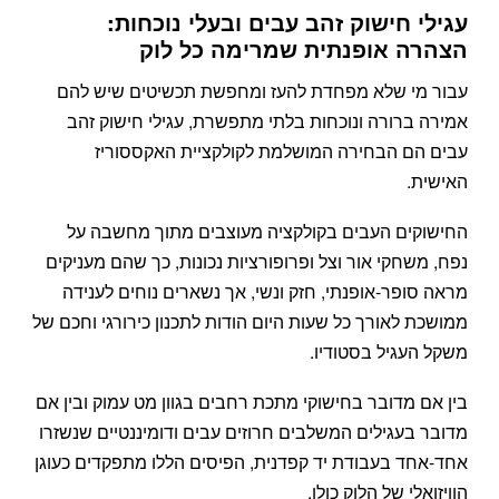
עגילי חישוק זהב עבים ובעלי נוכחות:
הצהרה אופנתית שמרימה כל לוק
עבור מי שלא מפחדת להעז ומחפשת תכשיטים שיש להם
אמירה ברורה ונוכחות בלתי מתפשרת, עגילי חישוק זהב
עבים הם הבחירה המושלמת לקולקציית האקססוריז
האישית.
החישוקים העבים בקולקציה מעוצבים מתוך מחשבה על
נפח, משחקי אור וצל ופרופורציות נכונות, כך שהם מעניקים
מראה סופר-אופנתי, חזק ונשי, אך נשארים נוחים לענידה
ממושכת לאורך כל שעות היום הודות לתכנון כירורגי וחכם של
משקל העגיל בסטודיו.
בין אם מדובר בחישוקי מתכת רחבים בגוון מט עמוק ובין אם
מדובר בעגילים המשלבים חרוזים עבים ודומיננטיים שנשזרו
אחד-אחד בעבודת יד קפדנית, הפיסים הללו מתפקדים כעוגן
הוויזואלי של הלוק כולו.