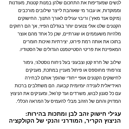
לנשים שמעדיפות את התחכום שלהן במנות קטנות, מעודנות
וממוקדות, או עבור מי שאוהבת לייצר שילובים מורכבים
(מיקס אנד מאץ’) וריבוי עגילים לאורך התנוך. החישוקים
הקטנים שלנו אולי צנועים יותר בגודלם הפיזי, אך הם רחוקים
מלהיות משעממים או שגרתיים, שכן כל אחד מהם אוצר
בתוכו את אותה רמת פירוט, יצירתיות ואיכות חומרים
המאפיינת את פריטי הסטייטמנט הגדולים של הסטודיו.
שילוב של חרוז קטן וצבעוני בעל ניחוח נוסטלגי, גימור
צורפותי מחוספס או פיתול מעניין במתכת, מעניקים
לחישוקים הקטנים אופי ייחודי שהופך אותם לבחירה
האידיאלית לענידה יומיומית קבועה. הם משתלבים ברכות
עם כל סגנון לבוש, משרדים ועד קז’ואל, ומעניקים את הניצוץ
המדויק והחם של הזהב מבלי להעמיס על המראה הכללי.
עגילי חישוק זהב לבן ומתכות בהירות:
הניצוץ הקריר, המודרני והנקי של הקולקציה