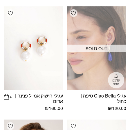
shlist
Add wishlist
SOLD OUT
עגילי Ciao Bella טיפה |
עגילי חישוק אמייל פנינה |
כחול
אדום
₪
160.00
₪
120.00
shlist
Add wishlist