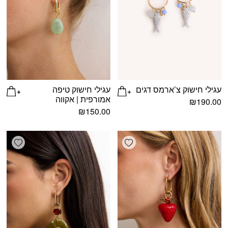
עגילי חישוק צ’ארמס דגים
עגילי חישוק טיפה
אמורפית | אקווה
₪
190.00
₪
150.00
shlist
Add wishlist