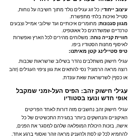
עיצוב ייחודי:
כל זוג עגילים נולד מתוך חשיבה על נוחות,
סטייל ואיכות בלתי מתפשרת.
מגוון סגנונות:
מחומרים איכותיים ועד שילובי אמייל וצבעים
טרנדיים שמשדרגים כל אאוטפיט.
חוויית קנייה נוחה
: משלוחים מהירים לכל הארץ ואפשרות
לאיסוף מחנות הסטודיו ביפו.
טיפ סטיילינג קטן מאיתנו:
עגילי חישוק משתלבים נהדר בשילוב שרשראות שכבות.
רוצה מראה הרמוני? נסי להתאים את גוון ציפוי העגילים (זהב
או כסף) לשרשראות שאת עונדת.
עגילי חישוק זהב: הפיס העל-זמני שמקבל
אופי חדש ונועז בסטודיו
עגילי חישוק זהב נחשבים מזה דורות לאחד הפריטים
האיקוניים והנחשקים ביותר במגירת התכשיטים של כל
אישה, בזכות היכולת המופלאה שלהם למסגר את הפנים,
להחמיא לכל קו לסת ולהעניק מראה זוהר ואסוף ברגע אחד.