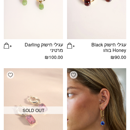
עגילי חישוק Black
עגילי חישוק Darling
Honey בוהו
מרטיני
₪
100.00
₪
90.00
shlist
Add wishlist
SOLD OUT