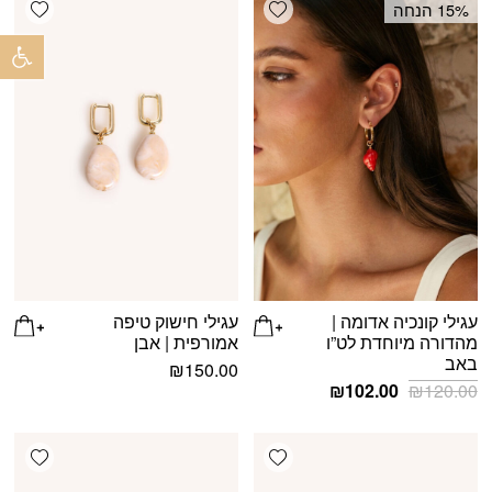
shlist
Add wishlist
‫15% הנחה
פתח 
עגילי קונכיה אדומה |
עגילי חישוק טיפה
מהדורה מיוחדת לט”ו
אמורפית | אבן
באב
₪
150.00
המחיר
המחיר
₪
102.00
₪
120.00
המקורי
הנוכחי
היה:
הוא:
shlist
Add wishlist
₪102.00.
₪120.00.