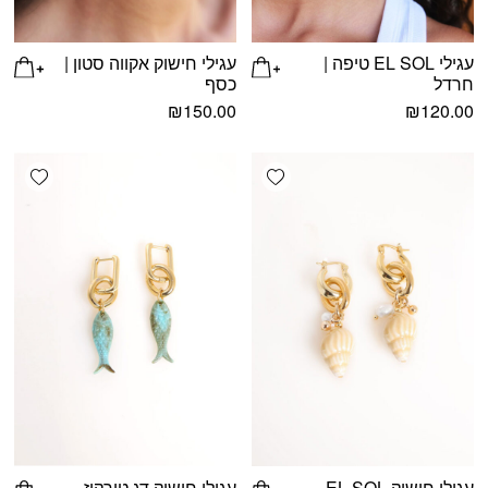
עגילי EL SOL טיפה |
עגילי חישוק אקווה סטון |
חרדל
כסף
₪
150.00
₪
120.00
shlist
Add wishlist
עגילי חישוק EL SOL
עגילי חישוק דג טורקיז