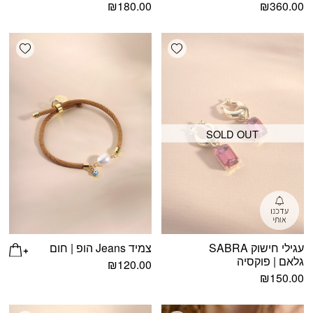
₪
180.00
₪
360.00
shlist
Add wishlist
SOLD OUT
עגילי חישוק SABRA
צמיד Jeans הופ | חום
גלאם | פוקסיה
₪
120.00
₪
150.00