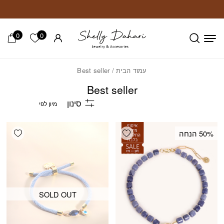
חזרה למעלה
Skip to Conten
0
0
הרשימה ש
עמוד הבית
/ Best seller
Best seller
סינון
shlist
Add wishlist
‫50% הנחה
SOLD OUT