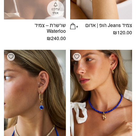
צמיד Jeans הופ | אדום
שרשרת – צמיד
Waterloo
₪
120.00
₪
240.00
shlist
Add wishlist