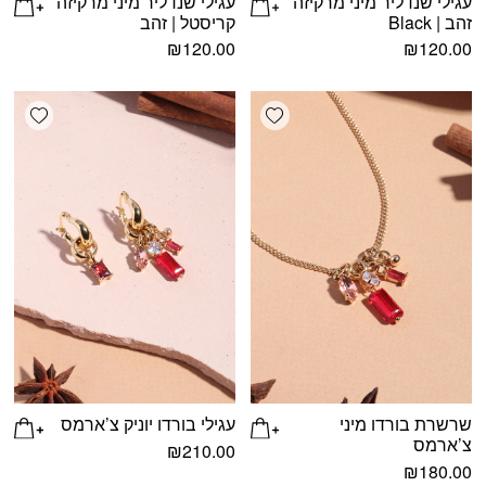
עגילי שנדליר מיני מרקיזה
עגילי שנדליר מיני מרקיזה
זהב | Black
קריסטל | זהב
₪
120.00
₪
120.00
shlist
Add wishlist
שרשרת בורדו מיני
עגילי בורדו יוניק צ’ארמס
צ’ארמס
₪
210.00
₪
180.00