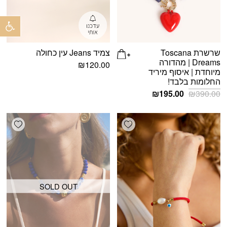
פתח 
שרשרת Toscana
צמיד Jeans עין כחולה
Dreams | מהדורה
₪
120.00
מיוחדת | איסוף מיריד
החלומות בלבד!
המחיר
המחיר
₪
195.00
₪
390.00
המקורי
הנוכחי
היה:
הוא:
shlist
Add wishlist
₪195.00.
₪390.00.
SOLD OUT