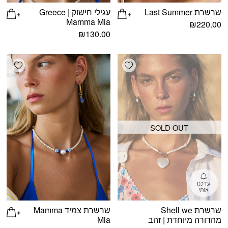
שרשרת Last Summer
עגילי חישוק Greece |
Mamma Mia
₪
220.00
₪
130.00
shlist
Add wishlist
SOLD OUT
שרשרת Shell we
שרשרת צמיד Mamma
מהדורה מיוחדת | זהב
Mia