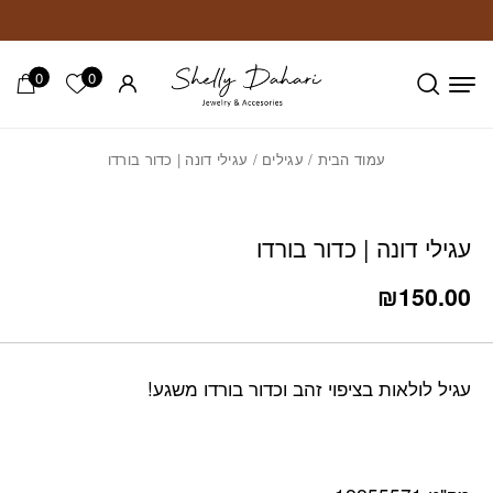
חזרה למעלה
Skip to Conten
0
0
הרשימה ש
עמוד הבית
/
עגילים
/ עגילי דונה | כדור בורדו
עגילי דונה | כדור בורדו
₪
150.00
עגיל לולאות בציפוי זהב וכדור בורדו משגע!