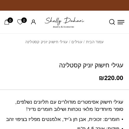
חזרה למעלה
Skip to Conten
0
0
הרשימה ש
עמוד הבית
/
עגילים
/ עגילי חישוק יוניק קסטלינה
עגילי חישוק יוניק קסטלינה
₪
220.00
עגילי חישוק אסימטרים מודולרים עם תליונים נשלפים,
סופר מיוחדים! מלאי נוכחות ושילוב חומרים נדיר!
חומרים: זכוכית, אבן חן ג’ייד, אלמנטים מפליז בציפוי זהב
מידות: אורך 4.5 ס”מ