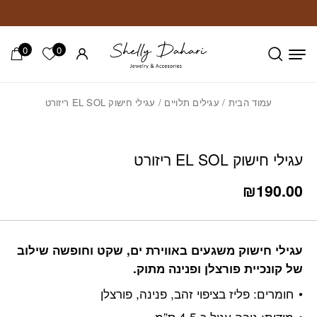
חזרה למעלה
Skip to Conten
0
0
הרשימה ש
עמוד הבית
/
עגילים תלויים
/ עגילי חישוק EL SOL ריזורט
עגילי חישוק EL SOL ריזורט
₪
190.00
עגילי חישוק משגעים באווירת ים, שקט וחופשה שילוב
של קונכיית פורצלן ופנינה מתוק.
חומרים: פליז בציפוי זהב, פנינה, פורצלן
מידות: גובה עגיל כ 4.5 ס”מ