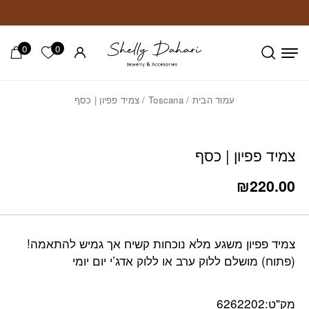
חזרה למעלה
Skip to Conten
0
0
הרשימה ש
עמוד הבית
/
Toscana
/ צמיד פפיון | כסף
צמיד פפיון | כסף
₪
220.00
צמיד פפיון משגע מלא נוכחות קשיח אך גמיש להתאמה!
(פתוח) מושלם ללוק ערב או ללוק אדג’י יום יומי
מק"ט:
6262202