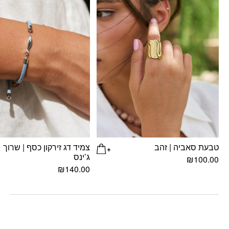
טבעת סאביה | זהב
צמיד דג זירקון כסף | שרוך
ג’ינס
₪
100.00
₪
140.00