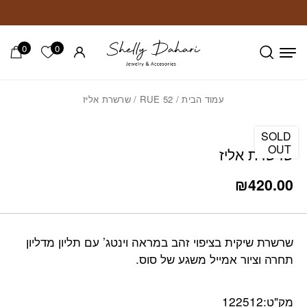
חזרה למעלה
Skip to Conten
0
0
הרשימה ש
עמוד הבית
/
RUE 52
/ שרשרת אליז
SOLD
OUT
שרשרת אליז
₪
420.00
שרשרת שיקית בציפוי זהב במראה וינטג’ עם תליון מדליון
תחרה וציור אמייל משגע של סוס.
מק"ט:
122512