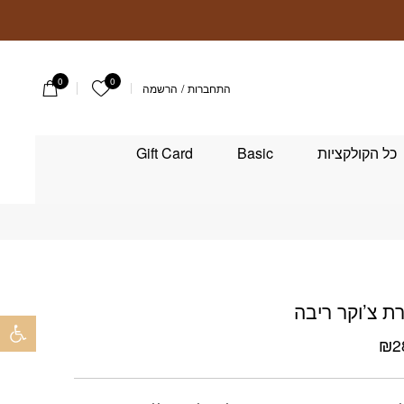
0
0
הרשימה שלי
התחברות
/
הרשמה
כל הקולקציות
Basic
Gift Card
 צ’וקר ריבה
פתח 
₪
2