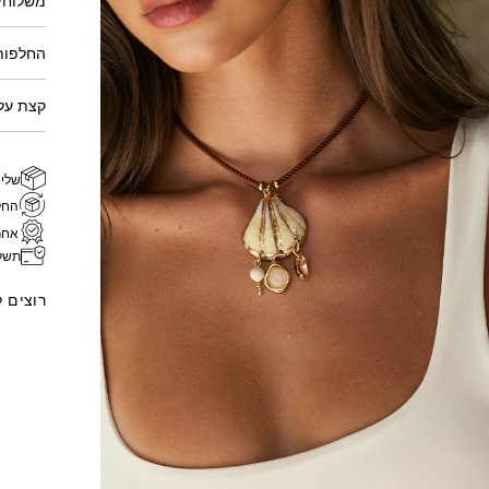
החלפות
קצת על 
שליח
החל
אחר
תשל
רוצים 