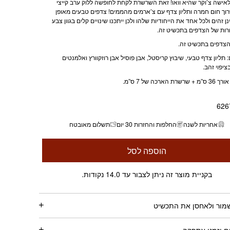
ישה צ’וקר שהיא וואו! זאת השרשרת לקחת לחופשה ללוק ערב קייצי
וך חום חמרה ותליון צדף עם צ’ארמים מהממים! צדפים טבעים מאופן
 זהים ולכל אחד את הייחודיות שלהו ולכן ייתכנו שינויים קלים בגוון צבע
ות של הצדפים בתכשיט זה.
צדפים בתכשיט זה.
 תליון צדף טבעי, שיבוץ קריסטל, אבן פוסיל אבן רוזקוורץ ואלמנטים
ציפוי זהב.
שרת הארכה של 7 ס”מ.
626
אחריות לשנה
החלפות והחזרות 30 יום
תשלום מאובטח
הוספה לסל
בקניית מוצר זה ניתן לצבור עד 14.0 נקודות.
שמור ולאחסן את התכשיט
 וזמני אספקה