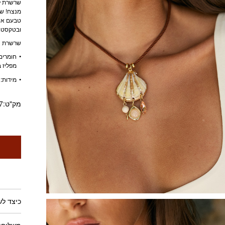
שרשרת לא
מנצח! שר
טבעם אינן
ובטקסטור
שרשרת ה
חומרים:
מפליז ב
מידות: אורך 36 ס”מ + שר
מק"ט:
7
כיצד ל
משלוחים