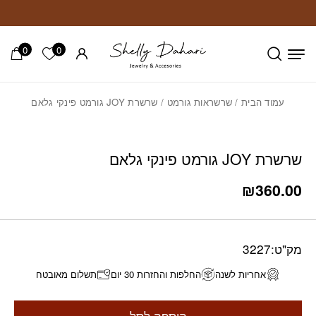
חזרה למעלה
Skip to Conten
0
0
הרשימה ש
עמוד הבית
/
שרשראות גורמט
/ שרשרת JOY גורמט פינקי גלאם
שרשרת JOY גורמט פינקי גלאם
₪
360.00
מק"ט:
3227
אחריות לשנה
החלפות והחזרות 30 יום
תשלום מאובטח
הוספה לסל