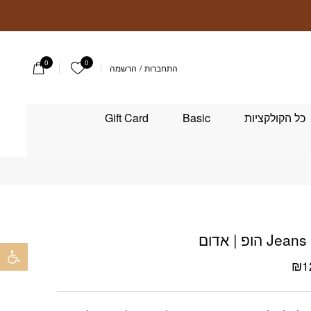
0
0
הרשימה שלי
התחברות
/
הרשמה
כל הקולקציות
Basic
Gift Card
ום
פתח 
₪
1