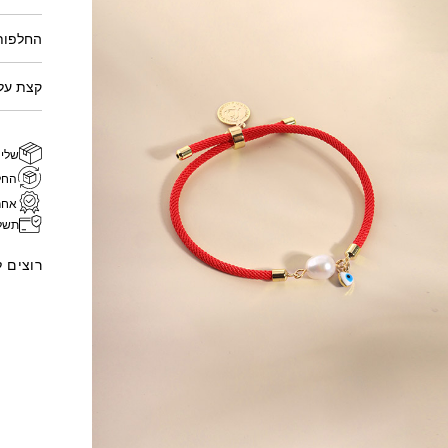
החלפות
קצת על 
שליח
החל
אחר
תשל
רוצים 