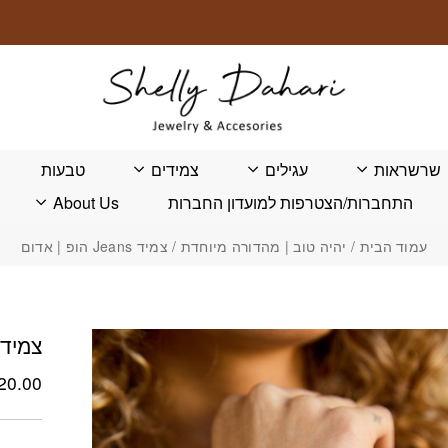
שרשראות
עגילים
צמידים
טבעות
התחברות/הצטרפות למועדון החברות
About Us
עמוד הבית
/
יהיה טוב | מהדורה מיוחדת
/ צמיד Jeans הופ | אדום
צמיד Jeans הופ | אד
20.00