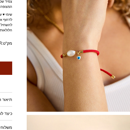
צמיד שכי
המצופה פ
שימי ♥ ע
לדחוף את
להשחיל א
הלולאות 
מק"ט:
R
תיאור ה
כיצד ל
משלוחים