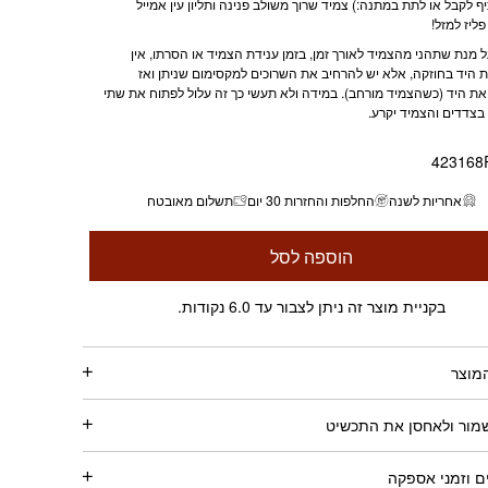
ף לקבל או לתת במתנה:) צמיד שרוך משולב פנינה
ותליון עין אמייל
ליז למזל!
ל מנת שתהני מהצמיד לאורך זמן, בזמן ענידת הצמיד או הסרתו, אין
 היד בחוזקה, אלא יש להרחיב את השרוכים למקסימום שניתן ואז
ת היד (כשהצמיד מורחב). במידה ולא תעשי כך זה עלול לפתוח את שתי
בצדדים והצמיד יקרע.
423168
אחריות לשנה
החלפות והחזרות 30 יום
תשלום מאובטח
הוספה לסל
בקניית מוצר זה ניתן לצבור עד 6.0 נקודות.
מוצר
שמור ולאחסן את התכשיט
 וזמני אספקה