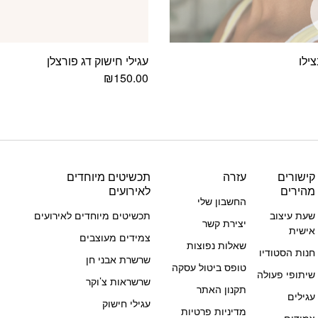
צילו
עגילי חישוק דג פורצלן
₪
150.00
קישורים
עזרה
תכשיטים מיוחדים
מהירים
לאירועים
החשבון שלי
שעת עיצוב
תכשיטים מיוחדים לאירועים
יצירת קשר
אישית
צמידים מעוצבים
שאלות נפוצות
חנות הסטודיו
שרשרת אבני חן
טופס ביטול עסקה
שיתופי פעולה
שרשראות צ’וקר
תקנון האתר
עגילים
עגילי חישוק
מדיניות פרטיות
צמידים